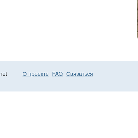
net
О проекте
FAQ
Связаться